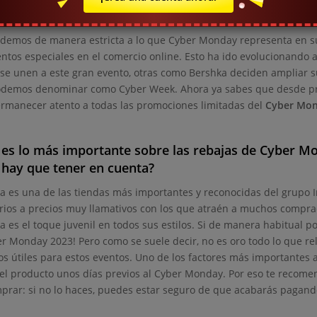
ndo empiezan y finalizan las promociones de Cyber
ndemos de manera estricta a lo que Cyber Monday representa en s
ntos especiales en el comercio online. Esto ha ido evolucionando a
s se unen a este gran evento, otras como Bershka deciden ampliar 
demos denominar como Cyber Week. Ahora ya sabes que desde pri
rmanecer atento a todas las promociones limitadas del
Cyber Mon
es lo más importante sobre las rebajas de Cyber M
hay que tener en cuenta?
a es una de las tiendas más importantes y reconocidas del grupo In
rios a precios muy llamativos con los que atraén a muchos compra
a es el toque juvenil en todos sus estilos. Si de manera habitual
er Monday 2023! Pero como se suele decir, no es oro todo lo que re
os útiles para estos eventos. Uno de los factores más importantes a
el producto unos días previos al Cyber Monday. Por eso te reco
prar: si no lo haces, puedes estar seguro de que acabarás pagan