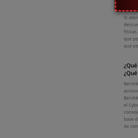
¿Cuá
Si ate
descue
física
que po
que pe
¿Qué 
¿Qué 
Bershk
acceso
Bershk
el Cyb
consej
base d
de com