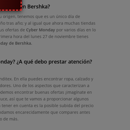
 Monday en Bershka?
u origen, tenemos que es un único día de
ño tras año; y al igual que ahora muchas tiendas
sus ofertas de
Cyber Monday
por varios días en lo
mera hora del lunes 27 de noviembre tienes
day de Bershka.
onday? ¿A qué debo prestar atención?
ditex. En ella puedes encontrar ropa, calzado y
dores. Uno de los aspectos que caracterizan a
 podemos encontrar buenas ofertas ¡imagínate en
luce, así que te vamos a proporcionar algunos
 tener en cuenta es la posible subida del precio
mendamos encarecidamente que compares antes
do de más.