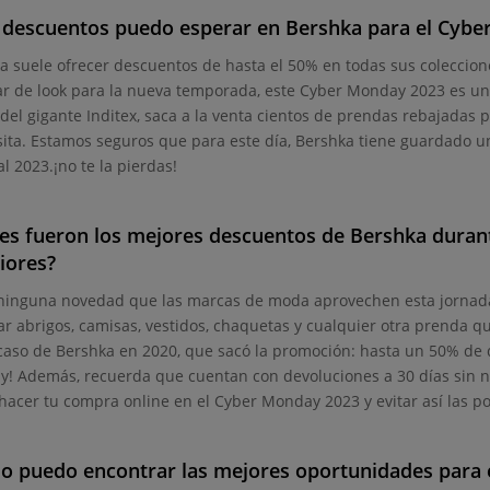
 descuentos puedo esperar en Bershka para el Cybe
a suele ofrecer descuentos de hasta el 50% en todas sus coleccione
r de look para la nueva temporada, este Cyber Monday 2023 es un
 del gigante Inditex, saca a la venta cientos de prendas rebajadas
isita. Estamos seguros que para este día, Bershka tiene guardado
l 2023.¡no te la pierdas!
es fueron los mejores descuentos de Bershka duran
iores?
ninguna novedad que las marcas de moda aprovechen esta jornada 
r abrigos, camisas, vestidos, chaquetas y cualquier otra prenda q
 caso de Bershka en 2020, que sacó la promoción: hasta un 50% de 
! Además, recuerda que cuentan con devoluciones a 30 días sin ni
hacer tu compra online en el Cyber Monday 2023 y evitar así las p
o puedo encontrar las mejores oportunidades para 