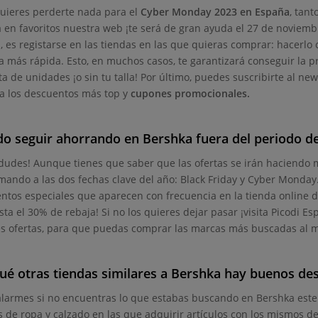
quieres perderte nada para el
Cyber Monday 2023 en España
, tant
 en favoritos nuestra web ¡te será de gran ayuda el 27 de noviemb
s, es registarse en las tiendas en las que quieras comprar: hacerlo 
 más rápida. Esto, en muchos casos, te garantizará conseguir la p
ta de unidades ¡o sin tu talla! Por último, puedes suscribirte al ne
 los descuentos más top y
cupones promocionales.
do seguir ahorrando en Bershka fuera del periodo 
 dudes! Aunque tienes que saber que las ofertas se irán haciendo
mando a las dos fechas clave del año: Black Friday y Cyber Monday.
ntos especiales que aparecen con frecuencia en la tienda online
sta el 30% de rebaja! Si no los quieres dejar pasar ¡visita Picodi 
s ofertas, para que puedas comprar las marcas más buscadas al m
ué otras tiendas similares a Bershka hay buenos d
alarmes si no encuentras lo que estabas buscando en Bershka es
s de ropa y calzado en las que adquirir artículos con los mismos d