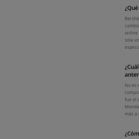
¿Qué
Bershk
cambia
online
sola v
especia
¿Cuál
anter
No es 
compra
fue el
Monday
más a 
¿Cóm