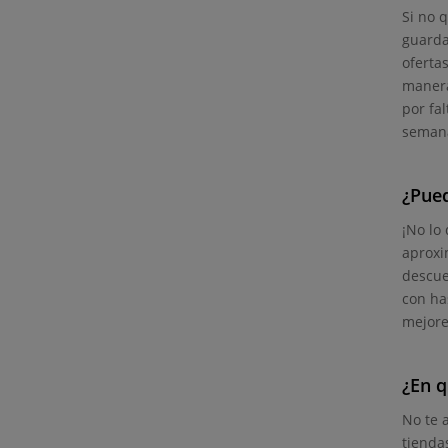
Si no 
guarda
oferta
manera
por fal
semana
¿Pue
¡No lo
aproxi
descue
con ha
mejore
¿En q
No te 
tienda