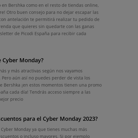
o en Bershka como en el resto de tiendas online,
re! Otro buen consejo para no dejar escapar las
con antelación te permitirá realizar tu pedido de
renda que quieres sin quedarte con las ganas
wsletter de Picodi España para recibir cada
de Cyber Monday?
 más y más atractivas según nos vayamos
 Pero aún así no puedes perder de vista los
 de Bershka ¡en estos momentos tienen una promo
España cada día! Tendrás acceso siempre a las
ejor precio
escuentos para el Cyber Monday 2023?
te Cyber Monday ya que tienes muchas más
escuentos o incluso mayores. Si por ejemplo