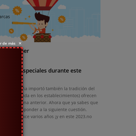
arcas
×
ar de más
sitas Saber
ofertas especiales durante este
origen; España importó también la tradición del
en gran medida en los establecimientos) ofrecen
l fin de semana anterior. Ahora que ya sabes que
vamos a responder a la siguiente cuestión.
ay desde hace varios años ¡y en este 2023.no