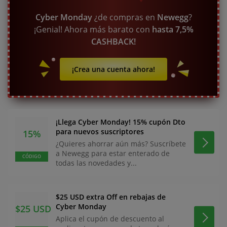
Cyber Monday
¿de compras en
Newegg
?
¡Genial! Ahora más barato con
hasta 7,5%
CASHBACK!
¡Crea una cuenta ahora!
¡Llega Cyber Monday! 15% cupón Dto
para nuevos suscriptores
15%
¿Quieres ahorrar aún más? Suscríbete
a Newegg para estar enterado de
CÓDIGO
todas las novedades y...
$25 USD extra Off en rebajas de
Cyber Monday
$25 USD
Aplica el cupón de descuento al