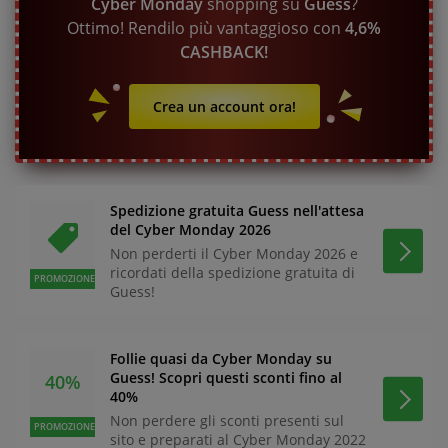
Cyber Monday
shopping su
Guess
?
Ottimo! Rendilo più vantaggioso con
4,6%
CASHBACK!
Crea un account ora!
Spedizione gratuita Guess nell'attesa
del Cyber Monday 2026
Non perderti il Cyber Monday 2026 e
ricordati della spedizione gratuita di
PROMOZIONE
Guess!
Follie quasi da Cyber Monday su
Guess! Scopri questi sconti fino al
40%
40%
Non perdere gli sconti presenti sul
PROMOZIONE
sito e preparati al Cyber Monday 2022