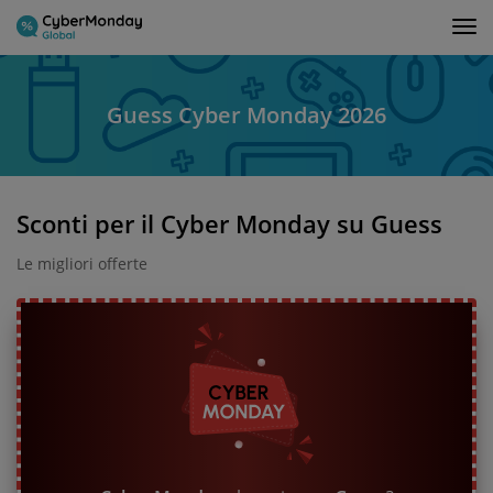
Tog
nav
Guess Cyber Monday 2026
Sconti per il Cyber Monday su Guess
Le migliori offerte