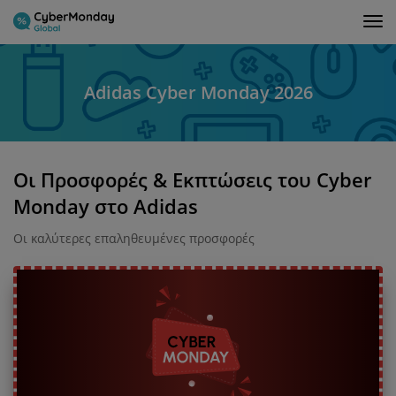
Tog
nav
Adidas Cyber Monday 2026
Οι Προσφορές & Εκπτώσεις του Cyber
Monday στο Adidas
Οι καλύτερες επαληθευμένες προσφορές