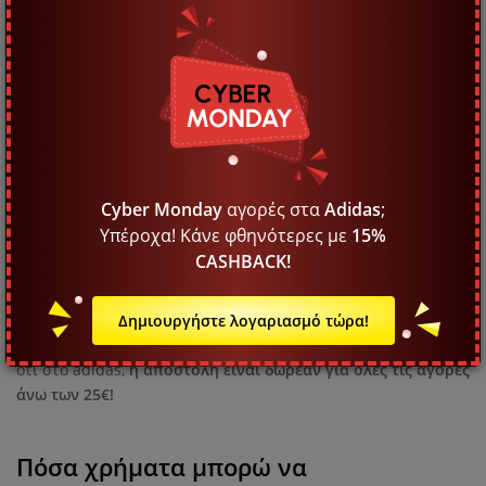
τις πωλήσεις Cyber ​​Monday στο
adidas; Τι πρέπει να προσέξω;
Τα προηγούμενα χρόνια, η adidas προσέφερε έναν κωδικό
έκπτωσης σε όλο τον ιστότοπο για τα υποδήματα και τα
ρούχα τους Αυτός ο κωδικός θα είναι ευρέως διαθέσιμος στο
Διαδίκτυο και θα πρέπει επίσης να εμφανίζεται σε μια ορατή
περιοχή του ιστότοπου του καταστήματος. Να θυμάστε ότι
Cyber Monday
αγορές στα
Adidas
;
πιθανότατα ορισμένα προϊόντα θα εξαιρούνται από την
Υπέροχα! Κάνε φθηνότερες με
15%
προσφορά. Θα μπορείτε να βρείτε περισσότερες πληροφορίες
CASHBACK!
στους όρους και τις προϋποθέσεις στο κάτω μέρος της
αρχικής σελίδας του adidas. Ένα άλλο πράγμα που πρέπει να
έχετε υπόψη σας είναι η χρέωση αποστολής. Ελέγξτε πόσο θα
Δημιουργήστε λογαριασμό τώρα!
κοστίσει η παράδοση της παραγγελίας σας και μην ξεχνάτε
ότι στο adidas,
η αποστολή είναι δωρεάν για όλες τις αγορές
άνω των 25€!
Πόσα χρήματα μπορώ να