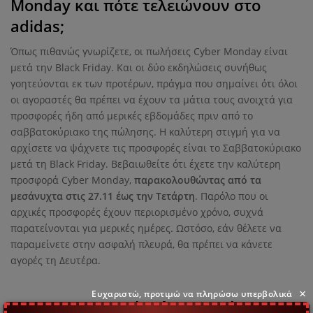
Monday και πότε τελειώνουν στο
adidas;
Όπως πιθανώς γνωρίζετε, οι πωλήσεις Cyber ​​Monday είναι
μετά την Black Friday. Και οι δύο εκδηλώσεις συνήθως
γοητεύονται εκ των προτέρων, πράγμα που σημαίνει ότι όλοι
οι αγοραστές θα πρέπει να έχουν τα μάτια τους ανοιχτά για
προσφορές ήδη από μερικές εβδομάδες πριν από το
σαββατοκύριακο της πώλησης. Η καλύτερη στιγμή για να
αρχίσετε να ψάχνετε τις προσφορές είναι το Σαββατοκύριακο
μετά τη Black Friday. Βεβαιωθείτε ότι έχετε την καλύτερη
προσφορά Cyber ​​Monday,
παρακολουθώντας από τα
μεσάνυχτα στις 27.11 έως την Τετάρτη
. Παρόλο που οι
αρχικές προσφορές έχουν περιορισμένο χρόνο, συχνά
παρατείνονται για μερικές ημέρες. Ωστόσο, εάν θέλετε να
παραμείνετε στην ασφαλή πλευρά, θα πρέπει να κάνετε
αγορές τη Δευτέρα.
×
Ευχαριστώ, προτιμώ να πληρώσω υπερβολικά
Οι πιο σημαντικές πληροφορίες για