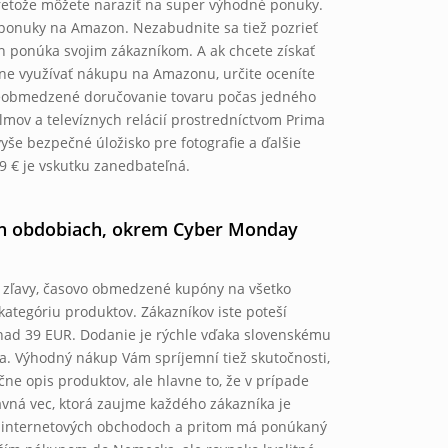
retože môžete naraziť na super výhodné ponuky.
ponuky na Amazon. Nezabudnite sa tiež pozrieť
on ponúka svojim zákazníkom. A ak chcete získať
lne využívať nákupu na Amazonu, určite oceníte
eobmedzené doručovanie tovaru počas jedného
lmov a televíznych relácií prostredníctvom Prima
vyše bezpečné úložisko pre fotografie a ďalšie
99 € je vskutku zanedbateľná.
h obdobiach, okrem Cyber ​​Monday
 zľavy, časovo obmedzené kupóny na všetko
kategóriu produktov. Zákazníkov iste poteší
ad 39 EUR. Dodanie je rýchle vďaka slovenskému
la. Výhodný nákup Vám spríjemní tiež skutočnosti,
očne opis produktov, ale hlavne to, že v prípade
avná vec, ktorá zaujme každého zákazníka je
ch internetových obchodoch a pritom má ponúkaný