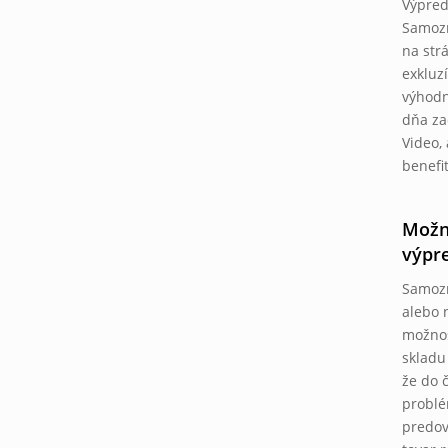
Výpred
Samozr
na str
exkluz
výhodn
dňa za
Video,
benefi
Možno
výpr
Samozr
alebo 
možnos
skladu
že do č
problé
predov