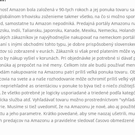
nosť Amazon bola založená v 90-tych rokoch a jej ponuka tovaru sa
globálnom trhovisku zoženieme takmer všetko, na čo si možno spo
ad, samostatne tu Amazon nepodniká. Predajná portály Amazonu nájde
zsku, Indii, Taliansku, Japonsku, Kanade, Mexiku, Nemecku, Holandsk
ských zákazníkov je najvýhodnejšie nakupovať na nemeckom portáli,
aní s inými obchodmi tohto typu, je dobre prispôsobený slovenskem
tov sú zobrazené v eurách. Zákazník si však pred platením môže vy
ko by nákup vyšiel v korunách. Pri objednávke je potrebné si dávať 
ponúka aj prepočet na iné meny. Celkom iste ale budú používať men
dám nakupovanie na Amazonu patrí príliš veľká ponuka tovaru. Ob
covia na svete a a naše rozhodovanie môže ochromiť príliš veľký v
 nepriehľadné as orientáciou v ponuke to býva tiež o niečo zložit
, že všetko potrebné je logicky usporiadané a triedené podľa kategó
ícka služba atď. Vyhľadávať tovaru možno prostredníctvom "vyhľadá
rie. Musíme si tiež uvedomiť, že na Amazonu je nové, ako aj použit
tu a jeho parametre. Krátko povedané, aby sme naozaj ušetrili, m
h predajcov na Amazonu a pravidelne sledovať časovo obmedzené 