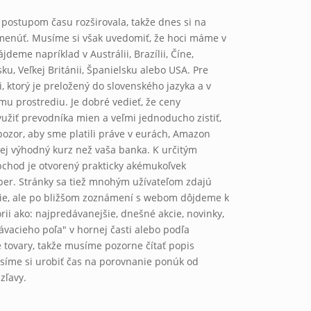
 postupom času rozširovala, takže dnes si na
menúť. Musíme si však uvedomiť, že hoci máme v
me napríklad v Austrálii, Brazílii, Číne,
u, Veľkej Británii, Španielsku alebo USA. Pre
 ktorý je preložený do slovenského jazyka a v
u prostrediu. Je dobré vedieť, že ceny
užiť prevodníka mien a veľmi jednoducho zistiť,
pozor, aby sme platili práve v eurách, Amazon
ej výhodný kurz než vaša banka. K určitým
chod je otvorený prakticky akémukoľvek
ýber. Stránky sa tiež mnohým užívateľom zdajú
ejšie, ale po bližšom zoznámení s webom dôjdeme k
rii ako: najpredávanejšie, dnešné akcie, novinky,
vacieho poľa" v hornej časti alebo podľa
é tovary, takže musíme pozorne čítať popis
usíme si urobiť čas na porovnanie ponúk od
zľavy.