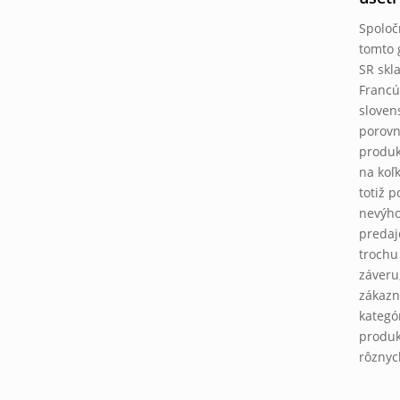
Spoloč
tomto 
SR skl
Francú
sloven
porovn
produk
na koľ
totiž 
nevýho
predaj
trochu
záveru
zákazn
kategó
produk
rôznyc