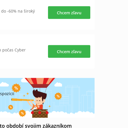
do -60% na široký
Chcem zľavu
n počas Cyber
Chcem zľavu
spozícii
to období svojim zákazníkom