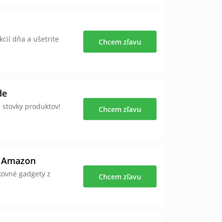
cií dňa a ušetrite
Chcem zľavu
de
 stovky produktov!
Chcem zľavu
v Amazon
kovné gadgety z
Chcem zľavu