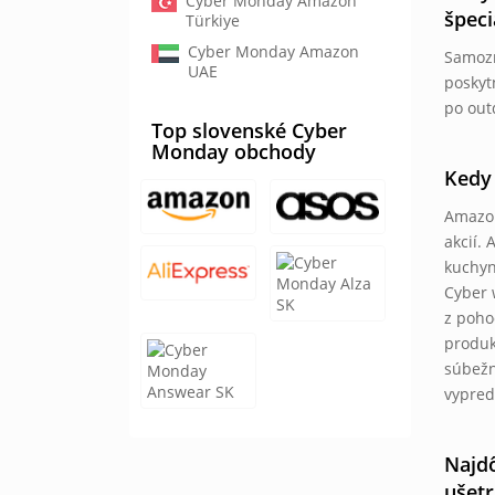
Cyber Monday Amazon
špeci
Türkiye
Cyber Monday Amazon
Samozr
UAE
poskyt
po out
Top slovenské Cyber
Monday obchody
Kedy 
Amazon
akcií.
kuchyn
Cyber 
z poho
produk
súbežn
vypred
Najdô
ušetri