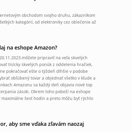
internetovým obchodom svojho druhu, zákazníkom
tkých kategórií, od elektroniky cez oblečenie až
edaj na eshope Amazon?
20.11.2023.môžete pripraviť na veľa skvelých
vať tisícky skvelých ponúk z oddelenia hračiek,
ne pokračovať ešte o týždeň dlhšie v podobe
 vybrať obľúbený tovar a objednať všetko v kľude a
tránkach Amazonu sa každý deň objavia nové top
vyčerpania zásob. Okrem toho pobeží na eshope
dy maximálne šesť hodín a preto môžu byť rýchlo
ozor, aby sme vďaka zľavám naozaj