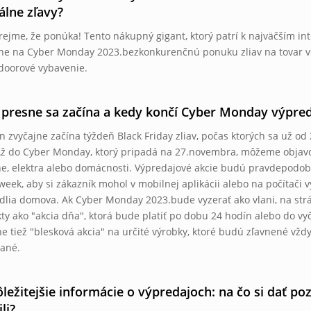
álne zľavy?
ejme, že ponúka! Tento nákupný gigant, ktorý patrí k najväčším 
ne na Cyber ​​Monday 2023.bezkonkurenčnú ponuku zliav na tovar vše
doorové vybavenie.
presne sa začína a kedy končí Cyber ​​Monday výpr
 zvyčajne začína týždeň Black Friday zliav, počas ktorých sa už od 
 Až do Cyber ​​Monday, ktorý pripadá na 27.novembra, môžeme objavo
e, elektra alebo domácnosti. Výpredajové akcie budú pravdepodob
​​week, aby si zákazník mohol v mobilnej aplikácii alebo na počítači
dlia domova. Ak Cyber ​​Monday 2023.bude vyzerať ako vlani, na s
ty ako "akcia dňa", ktorá bude platiť po dobu 24 hodín alebo do 
e tiež "blesková akcia" na určité výrobky, ktoré budú zľavnené vž
ané.
ležitejšie informácie o výpredajoch: na čo si dať p
li?