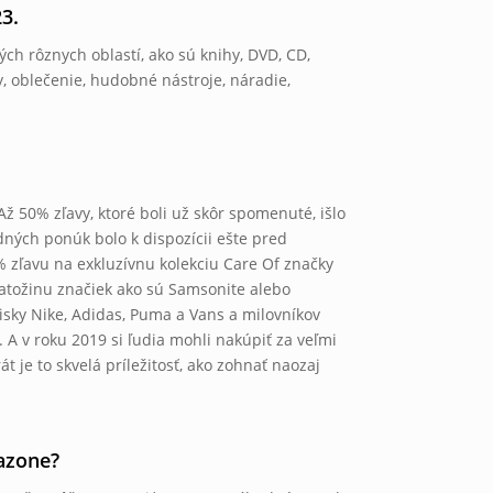
3.
ch rôznych oblastí, ako sú knihy, DVD, CD,
ky, oblečenie, hudobné nástroje, náradie,
Až 50% zľavy, ktoré boli už skôr spomenuté, išlo
ých ponúk bolo k dispozícii ešte pred
% zľavu na exkluzívnu kolekciu Care Of značky
atožinu značiek ako sú Samsonite alebo
sky Nike, Adidas, Puma a Vans a milovníkov
. A v roku 2019 si ľudia mohli nakúpiť za veľmi
je to skvelá príležitosť, ako zohnať naozaj
azone?