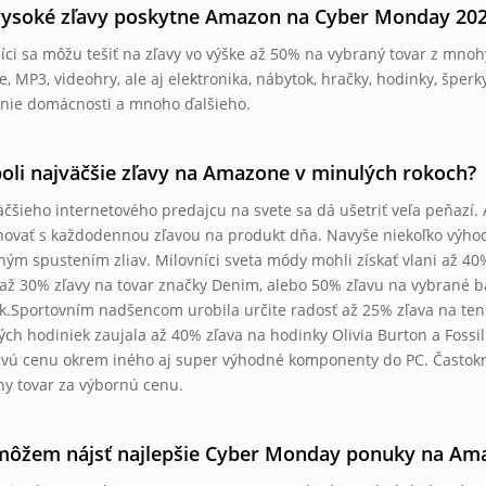
ysoké zľavy poskytne Amazon na Cyber ​​Monday 202
íci sa môžu tešiť na zľavy vo výške až 50% na vybraný tovar z mnohý
e, MP3, videohry, ale aj elektronika, nábytok, hračky, hodinky, šper
nie domácnosti a mnoho ďalšieho.
oli najväčšie zľavy na Amazone v minulých rokoch?
äčšieho internetového predajcu na svete sa dá ušetriť veľa peňazí. 
ovať s každodennou zľavou na produkt dňa. Navyše niekoľko výhodn
ným spustením zliav. Milovníci sveta módy mohli získať vlani až 40
až 30% zľavy na tovar značky Denim, alebo 50% zľavu na vybrané b
k.Sportovním nadšencom urobila určite radosť až 25% zľava na teni
ných hodiniek zaujala až 40% zľava na hodinky Olivia Burton a Fossil
ivú cenu okrem iného aj super výhodné komponenty do PC. Častokrát 
ny tovar za výbornú cenu.
môžem nájsť najlepšie Cyber ​​Monday ponuky na Am