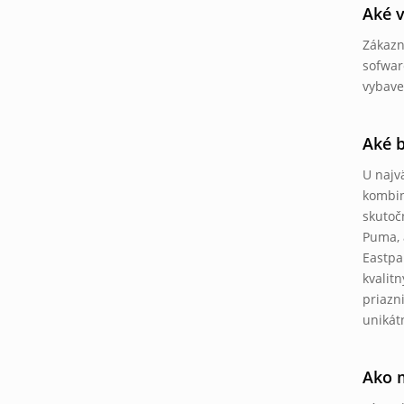
Aké v
Zákazn
sofwar
vybave
Aké b
U najv
kombin
skutoč
Puma, 
Eastpa
kvalit
priazn
unikát
Ako 