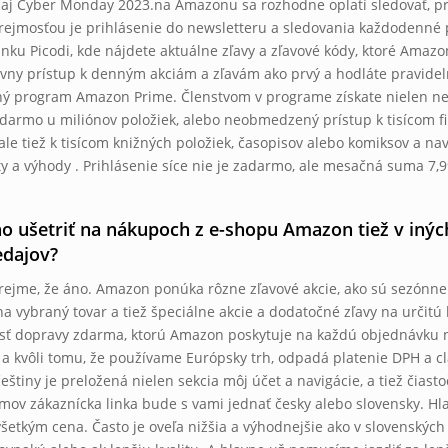
aj Cyber ​​Monday 2023.na Amazonu sa rozhodne oplatí sledovať, p
ejmosťou je prihlásenie do newsletteru a sledovania každodenné 
ánku Picodi, kde nájdete aktuálne zľavy a zľavové kódy, ktoré Amaz
ívny prístup k denným akciám a zľavám ako prvý a hodláte pravide
ý program Amazon Prime. Členstvom v programe získate nielen n
darmo u miliónov položiek, alebo neobmedzený prístup k tisícom fi
 ale tiež k tisícom knižných položiek, časopisov alebo komiksov a na
ty a výhody . Prihlásenie síce nie je zadarmo, ale mesačná suma 7,
 ušetriť na nákupoch z e-shopu Amazon tiež v inýc
edajov?
ejme, že áno. Amazon ponúka rôzne zľavové akcie, ako sú sezónne
na vybraný tovar a tiež špeciálne akcie a dodatočné zľavy na určitú 
ť dopravy zdarma, ktorú Amazon poskytuje na každú objednávku n
 a kvôli tomu, že používame Európsky trh, odpadá platenie DPH a c
eštiny je preložená nielen sekcia môj účet a navigácie, a tiež čiast
mov zákaznícka linka bude s vami jednať česky alebo slovensky. Hl
šetkým cena. Často je oveľa nižšia a výhodnejšie ako v slovenský