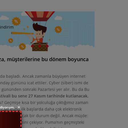
 indirim
a, müşterilerine bu dönem boyunca
a da başladı. Ancak zamanla büyüyen internet
nday gününü icat ettiler. Cyber (siber) ismi de
gününden sonraki Pazartesi yer alır. Bu da Bu
tivali bu sene 27 Kasım tarihinde kutlanacak.
? Geçmişe kısa bir yolculuğa çıktığımız zaman
×
ediyorum.
ay günü ilk başlarda daha çok elektronik
çok ta şaşılacak bir durum değil. Ancak müjde:
rın da ilgisini çekiyor. Puma’nın geçmişteki