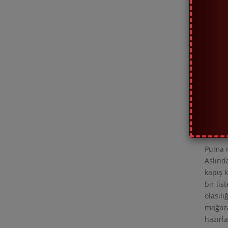
Black 
Puma 
Maales
geliyo
Puma’n
mümkü
Puma 
etme
Puma m
Aslında
kapış 
bir lis
olasıl
mağaza
hazırla