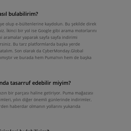
ıl bulabilirim?
e olup e-bültenlerine kaydolun. Bu şekilde direk
. İkinci bir yol ise Google gibi arama motorlarını
 aramalar yaparak sayfa sayfa indirimi
lirsiniz. Bu tarz platformlarda başka yerde
ırlatalım. Son olarak da CyberMonday.Global
danmıştır ve burada hem Puma’nın hem de başka
da tasarruf edebilir miyim?
ımızın bir parçası haline getiriyor. Puma mağazası
mleri, yılın diğer önemli günlerinde indirimler,
lerden haberdar olmanın yollarını yukarıda