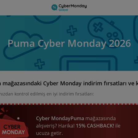
Puma Cyber Monday 2026
mağazasındaki Cyber Monday indirim fırsatları ve
ızdan kontrol edilmiş en iyi indirim fırsatları:
Cyber Monday
Puma
mağazasında
alışveriş? Harika!
15% CASHBACK!
ile
ucuza getir.