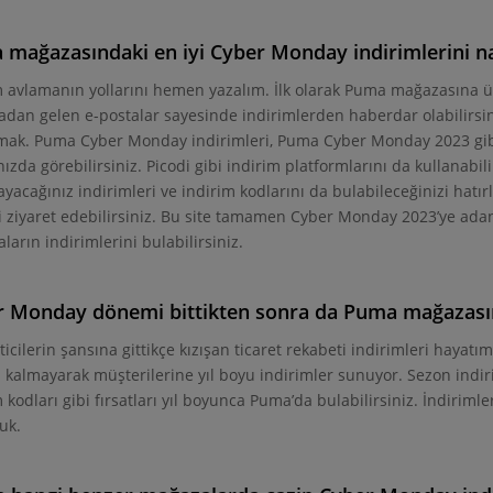
mağazasındaki en iyi Cyber Monday indirimlerini nas
m avlamanın yollarını hemen yazalım. İlk olarak Puma mağazasına üy
dan gelen e-postalar sayesinde indirimlerden haberdar olabilirsiniz
mak. Puma Cyber Monday indirimleri, Puma Cyber Monday 2023 gibi
ızda görebilirsiniz. Picodi gibi indirim platformlarını da kullanabi
yacağınız indirimleri ve indirim kodlarını da bulabileceğinizi hat
ni ziyaret edebilirsiniz. Bu site tamamen Cyber Monday 2023’ye a
arın indirimlerini bulabilirsiniz.
 Monday dönemi bittikten sonra da Puma mağazasın
ticilerin şansına gittikçe kızışan ticaret rekabeti indirimleri hayat
i kalmayarak müşterilerine yıl boyu indirimler sunuyor. Sezon indiri
m kodları gibi fırsatları yıl boyunca Puma’da bulabilirsiniz. İndirim
uk.