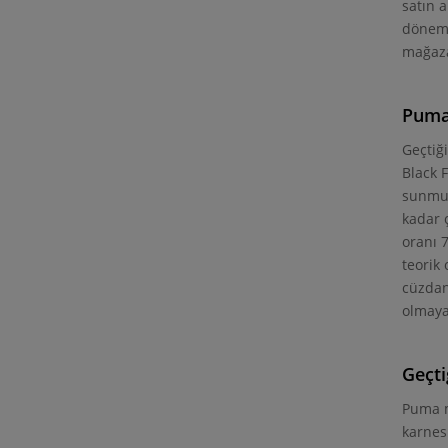
satın 
dönemin
mağaza
Puma
Geçtiğ
Black 
sunmuş
kadar 
oranı 
teorik
cüzdan
olmaya
Geçti
Puma m
karnes