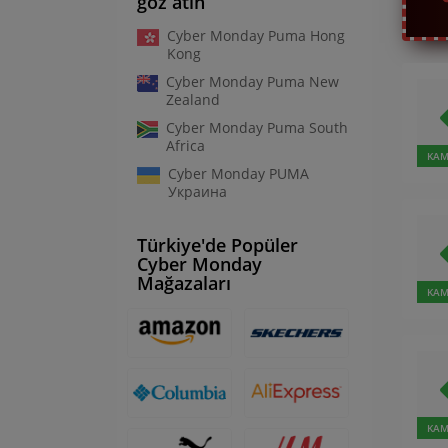
göz atın
Cyber Monday Puma Hong
Kong
Cyber Monday Puma New
Zealand
Cyber Monday Puma South
Africa
KAM
Cyber Monday PUMA
Украина
Türkiye'de Popüler
Cyber Monday
Mağazaları
KAM
KAM