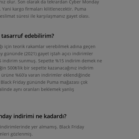
ınız olur. Son olarak da tekrardan Cyber Monday
 Yani kargo firmaları kilitlenecektir. Puma
limat süresi ile karşılaşmanız gayet olası.
asarruf edebilirim?
ı için teorik rakamlar verebilmek adına geçen
 gününde (2021) gayet iştah açıcı indirimler
5 indirim sunmuş. Sepette %15 indirim demek ne
in 500₺’lik bir sepette kazanacağınız indirim
er ürüne %60’a varan indirimler eklendiğinde
Black Friday gününde Puma mağazası çok
inde aynı oranları beklemek yanlış
day indirimi ne kadardı?
dirimlerinde yer almamış. Black Friday
mleri gözlenmiş.