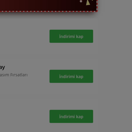
İndirimi kap
ay
sım Fırsatları
İndirimi kap
İndirimi kap