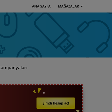
ANA SAYFA
MAĞAZALAR
 kampanyaları
Şimdi hesap aç!