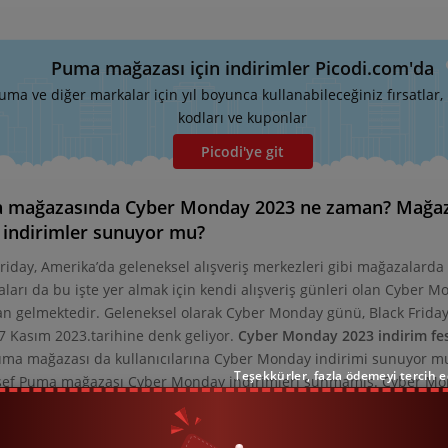
Puma mağazası için indirimler Picodi.com'da
uma ve diğer markalar için yıl boyunca kullanabileceğiniz fırsatlar,
kodları ve kuponlar
Picodi'ye git
 mağazasında Cyber Monday 2023 ne zaman? Mağaz
 indirimler sunuyor mu?
Friday, Amerika’da geleneksel alışveriş merkezleri gibi mağazalard
ları da bu işte yer almak için kendi alışveriş günleri olan Cyber Mo
n gelmektedir. Geleneksel olarak Cyber Monday günü, Black Friday 
7 Kasım 2023.tarihine denk geliyor.
Cyber Monday 2023 indirim fes
uma mağazası da kullanıcılarına Cyber Monday indirimi sunuyor mu
Teşekkürler, fazla ödemeyi tercih 
ef Puma mağazası Cyber Monday indirimleri sunmamış. Cyber Mond
r satan internet mağazalarının günü olması dolayısıyla bu aslında 
Monday günleri her yıl daha da popülerlik kazanarak diğer mağazala