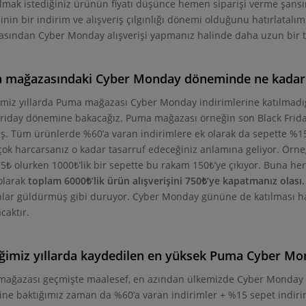
almak istediğiniz ürünün fiyatı düşünce hemen siparişi verme şans
in bir indirim ve alışveriş çılgınlığı dönemi olduğunu hatırlatalım.
sından Cyber Monday alışverişi yapmanız halinde daha uzun bir tes
 mağazasındaki Cyber Monday döneminde ne kadar t
imiz yıllarda Puma mağazası Cyber Monday indirimlerine katılmadığ
Friday dönemine bakacağız. Puma mağazası örneğin son Black Friday
. Tüm ürünlerde %60’a varan indirimlere ek olarak da sepette %1
çok harcarsanız o kadar tasarruf edeceğiniz anlamına geliyor. Örneğ
75₺ olurken 1000₺’lik bir sepette bu rakam 150₺’ye çıkıyor. Buna h
 olarak
toplam 6000₺’lik ürün alışverişini 750₺’ye kapatmanız olası.
lar güldürmüş gibi duruyor. Cyber Monday gününe de katılması hal
caktır.
ğimiz yıllarda kaydedilen en yüksek Puma Cyber Mon
ağazası geçmişte maalesef, en azından ülkemizde Cyber Monday in
ine baktığımız zaman da %60’a varan indirimler + %15 sepet indiri