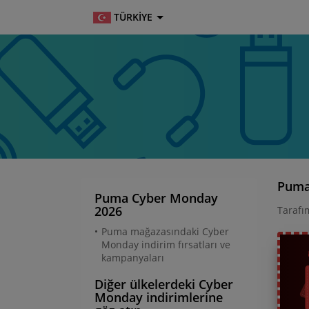
TÜRKIYE
Puma 
Puma Cyber Monday
2026
Tarafım
Puma mağazasındaki Cyber
Monday indirim fırsatları ve
kampanyaları
Diğer ülkelerdeki Cyber
Monday indirimlerine