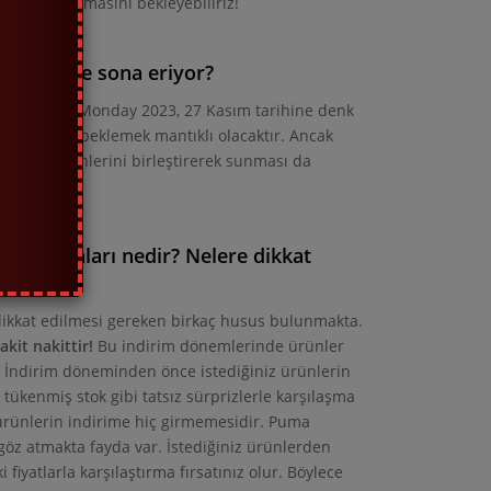
sürpriz yapmasını bekleyebiliriz!
şlıyor ve sona eriyor?
ış. Cyber Monday 2023, 27 Kasım tarihine denk
kleşmesini beklemek mantıklı olacaktır. Ancak
 Monday günlerini birleştirerek sunması da
f noktaları nedir? Nelere dikkat
ikkat edilmesi gereken birkaç husus bulunmakta.
akit nakittir!
Bu indirim dönemlerinde ürünler
ı. İndirim döneminden önce istediğiniz ürünlerin
e tükenmiş stok gibi tatsız sürprizlerle karşılaşma
 ürünlerin indirime hiç girmemesidir. Puma
göz atmakta fayda var. İstediğiniz ürünlerden
 fiyatlarla karşılaştırma fırsatınız olur. Böylece