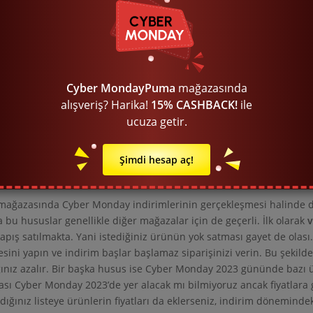
Friday indirimlerini de göz önünde bulundurarak Puma’nın bize bir 
mağazasında Cyber Monday indirimleri ne zaman ba
ef Puma mağazası daha önce Cyber Monday indirimlerine katılmam
r. Puma mağazası bize bir sürpriz yapması halinde bu tarihte gerçe
Cyber Monday
Puma
mağazasında
ın Black Friday geçmişine baktığımız zaman Black Friday ile Cyber
alışveriş? Harika!
15% CASHBACK!
ile
n.
ucuza getir.
Şimdi hesap aç!
mağazasındaki Cyber Monday hakkında en önemli pü
m gerekir?
ağazasında Cyber Monday indirimlerinin gerçekleşmesi halinde d
 bu hususlar genellikle diğer mağazalar için de geçerli. İlk olarak
v
kapış satılmakta. Yani istediğiniz ürünün yok satması gayet de olas
tesini yapın ve indirim başlar başlamaz siparişinizi verin. Bu şekild
ığınız azalır. Bir başka husus ise Cyber Monday 2023 gününde bazı
sı Cyber Monday 2023’de yer alacak mı bilmiyoruz ancak fiyatlara 
dığınız listeye ürünlerin fiyatları da eklerseniz, indirim dönemindeki