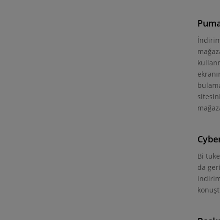
Puma 
İndiri
mağaza
kullan
ekranın
bulama
sitesi
mağazal
Cyber
Bi tüke
da ger
indiri
konuşt