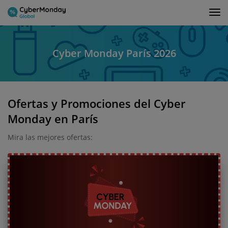
Tog
nav
Cyber Monday París 2026
Ofertas y Promociones del Cyber
Monday en París
Mira las mejores ofertas: