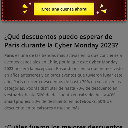
Black Friday
de otros eventos es lo cerca que está de
¡Crea una cuenta ahora!
Navidad
, por lo que también es una oportunidad para
comprar los regalos a un buen precio y sin salir de casa.
¿Qué descuentos puedo esperar de
Paris durante la Cyber Monday 2023?
Paris
es una de las tiendas más activas en lo que concierne a
eventos especiales en
Chile
, por lo que este
Cyber Monday
2023
no será la excepción. Basándonos en lo que hemos visto
en años anteriores y en otros eventos que tuvieron lugar este
año, Paris ofrecerá descuentos de hasta 70% en sus diversas
categorías. Podrás disfrutar de hasta 70% de descuento en
vestuario
, hasta 50% de descuento en
calzado
, hasta 40%
smartphones
, 30% de descuento en
notebooks
, 50% de
descuento en
televisores
y mucho más.
¿Cuáles fueron los mejores descuentos