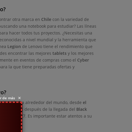
to?
ncontrar otra marca en
Chile
con la variedad de
 buscando una notebook para estudiar? Las líneas
ara hacer todos tus proyectos. ¿Necesitas una
econocidas a nivel mundial y la herramienta que
ínea
Legion
de Lenovo tiene el rendimiento que
edes encontrar las mejores
tablets
y los mejores
ivamente en eventos de compras como el
Cyber
 para la que tiene preparadas ofertas y
vo?
×
ar de más
 misma fecha alrededor del mundo, desde
el
can ofertas después de la llegada del
Black
 el lunes 27. Es importante estar atentos a su