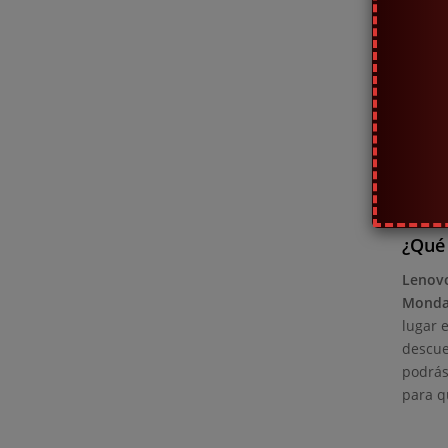
¿Qué 
El
Cyb
perso
consol
evento
Además
tambié
¿Qué
Lenov
Monda
lugar 
descue
podrás
para q