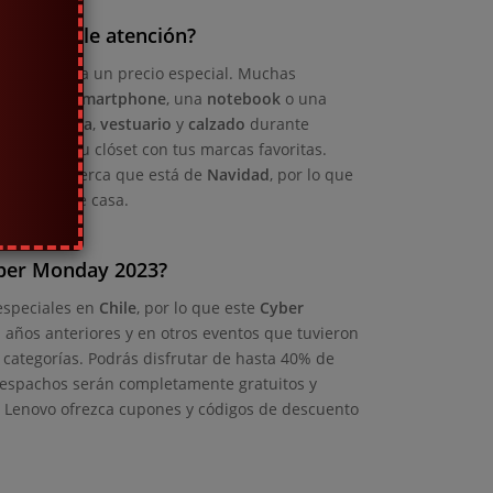
a prestarle atención?
 quisiste a un precio especial. Muchas
r un nuevo
smartphone
, una
notebook
o una
ntos en
moda
,
vestuario
y
calzado
durante
a llenar tu clóset con tus marcas favoritas.
ntos es lo cerca que está de
Navidad
, por lo que
sin salir de casa.
yber Monday 2023?
 especiales en
Chile
, por lo que este
Cyber
 años anteriores y en otros eventos que tuvieron
 categorías. Podrás disfrutar de hasta 40% de
despachos serán completamente gratuitos y
ue Lenovo ofrezca cupones y códigos de descuento