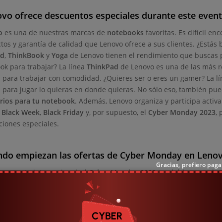
vo ofrece descuentos especiales durante este even
o
es una de nuestras marcas de
notebooks
favoritas. Es difícil e
tos y garantía de calidad que Lenovo ofrece a sus clientes. ¿Estás
ad
,
ThinkBook
y
Yoga
de Lenovo tienen el rendimiento que buscas p
ok para trabajar? La línea
ThinkPad
de Lenovo es una de las más r
 para trabajar con comodidad. ¿Quieres ser o eres un gamer? La l
 para jugar lo quieras en donde quieras. No sólo eso, también pu
rios para tu notebook
. Además, Lenovo organiza y participa act
a
Black Week
,
Black Friday
y, por supuesto, el
Cyber Monday 2023
,
iones especiales.
ndo empiezan las ofertas de Cyber Monday en Leno
Gracias, prefiero pag
 un evento internacional, el
Cyber Monday 2023
tendrá lugar en la
27 de noviembre
. Si bien hay algunas tiendas en
Chile
que no publi
,
Lenovo
podría estar ofreciendo promociones y descuentos durante
e participación.