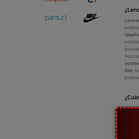
¿Leno
Lenov
produc
IdeaP
notebo
buscas
buscas
acceso
Day
, l
promoc
¿Cuá
Al ser
lunes 
Friday
posibl