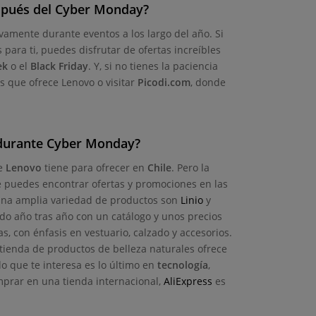
spués del Cyber Monday?
amente durante eventos a los largo del año. Si
para ti, puedes disfrutar de ofertas increíbles
ek
o el
Black Friday
. Y, si no tienes la paciencia
s que ofrece Lenovo o visitar
Picodi.com
, donde
 durante Cyber Monday?
ue
Lenovo
tiene para ofrecer en
Chile
. Pero la
e puedes encontrar ofertas y promociones en las
una amplia variedad de productos son
Linio
y
 año tras año con un catálogo y unos precios
, con énfasis en vestuario, calzado y accesorios.
 tienda de productos de belleza naturales ofrece
lo que te interesa es lo último en
tecnología
,
mprar en una tienda internacional,
AliExpress
es