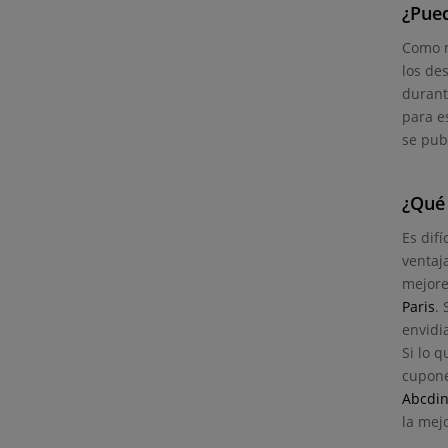
¿Pue
Como 
los de
durant
para e
se pub
¿Qué 
Es dif
ventaj
mejore
Paris
.
envidi
Si lo 
cupone
Abcdi
la mej