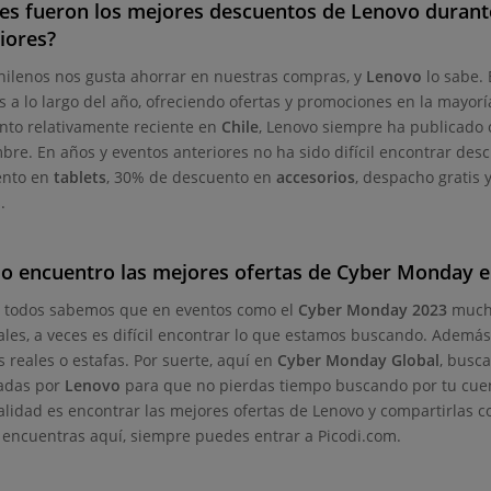
es fueron los mejores descuentos de Lenovo duran
iores?
chilenos nos gusta ahorrar en nuestras compras, y
Lenovo
lo sabe. 
s a lo largo del año, ofreciendo ofertas y promociones en la mayorí
nto relativamente reciente en
Chile
, Lenovo siempre ha publicado 
bre. En años y eventos anteriores no ha sido difícil encontrar de
ento en
tablets
, 30% de descuento en
accesorios
, despacho gratis 
.
o encuentro las mejores ofertas de Cyber Monday 
n todos sabemos que en eventos como el
Cyber Monday 2023
mucha
les, a veces es difícil encontrar lo que estamos buscando. Además, a
 reales o estafas. Por suerte, aquí en
Cyber Monday Global
, busc
adas por
Lenovo
para que no pierdas tiempo buscando por tu cuen
alidad es encontrar las mejores ofertas de Lenovo y compartirlas co
o encuentras aquí, siempre puedes entrar a Picodi.com.