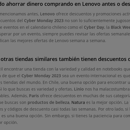
do ahorrar dinero comprando en Lenovo antes o de
mencionamos antes,
Lenovo
ofrece descuentos y promociones activ
scuentos del
Cyber Monday 2023
no son lo suficientemente jugosos 
e eventos en el calendario chileno como el
Cyber Day
, la
Black We
sperar por un evento, siempre puedes revisar las ofertas semanale
lican las mejores ofertas de Lenovo semana a semana.
otras tiendas similares también tienen descuentos
ícil encontrar una tienda con la variedad y calidad en notebooks q
a de que el
Cyber Monday 2023
sea un evento internacional es qu
s tiendas del mundo. En Chile, una buena opción para encontrar 
 Si lo que buscas es variedad y ofertas,
Linio
nos ha malacostumbrado
ables. Además,
Paris
ofrece descuentos en muchas de sus categorías
que buscas son
productos de belleza
,
Natura
es la mejor opción. La
s y códigos de descuento casi todas las semanas. Por otro lado, si 
n
es una buena opción. Sin embargo, si tienes la paciencia para co
or opción.