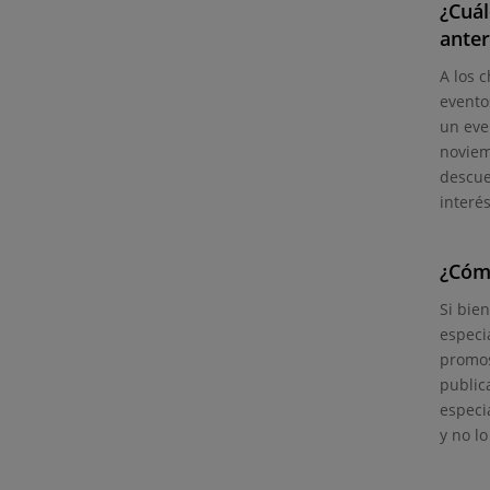
¿Cuál
anter
A los 
evento
un eve
noviem
descu
interés
¿Cóm
Si bie
especia
promos
public
especi
y no l