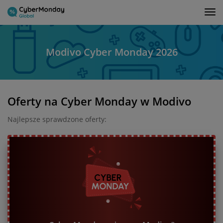
Tog
nav
Modivo Cyber Monday 2026
Oferty na Cyber Monday w Modivo
Najlepsze sprawdzone oferty: