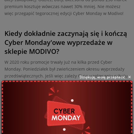
premium kosztuje wówczas nawet 30% mniej. Nie możesz
więc przegapić tegorocznej edycji Cyber Monday w Modivo!
Kiedy dokładnie zaczynają się i kończą
Cyber Monday'owe wyprzedaże w
sklepie MODIVO?
W 2020 roku promocje trwały już na kilka przed Cyber
Monday. Poniedziałek był zwieńczeniem okresu wyprzedaży
przedświątecznych. Jeśli więc zależy Ci na upolowaniu rabatu
×
Dziękuję, wolę przepłacić
w MODIVO, bądź gotowy na ostatni tydzień listopada. Co
ważne, promocje rozpoczynają się chwilę po północy. W
późniejszych godzinach też zrobisz zakupy, ale niewykluczone,
że asortyment będzie już wybrakowany.
Najważniejsze informacje na temat
wyprzedaży? Na co zwrócić uwagę? Na