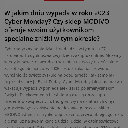
W jakim dniu wypada w roku 2023
Cyber Monday? Czy sklep MODIVO
oferuje swoim użytkownikom
specjalne zniżki w tym okresie?
Cybernetyczny poniedziałek nadejdzie w tym roku 27
listopada. To ogólnoświatowy dzień zakupów online. Możemy
wtedy kupować nawet do 70% taniej! Pierwszy raz oficjalnie
zaczęto go obchodzić w 2005 roku. Z roku na rok widać
wyraźnie, że święto zyskuje na popularności, tak samo jak
poprzedzający je Black Friday. Cyber Monday jak sama nazwa
wskazuje wypada w poniedziałek, zaraz po amerykańskim
Święcie Dziękczynienia i jest dobrą okazją do zakupu
prezentów świątecznych, bez gonitwy na ostatnią chwilę i
gorączkowego oczekiwania na dostawę przesyłki. Sklep
MODIVO istnieje na rynku dopiero od czerwca ubiegłego roku,
ale ma już na swoim koncie udział udział w ogólnoświatowej
akcji zakupowej. Odzież, buty, akcesoria od ponad 230 marek