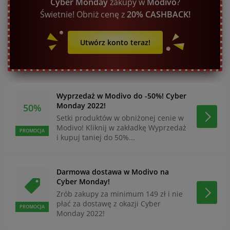
Cyber Monday
zakupy w
Modivo
?
Świetnie! Obniż cenę z
20% CASHBACK!
Utwórz konto teraz!
Wyprzedaż w Modivo do -50%! Cyber
Monday 2022!
50%
Setki produktów w obniżonej cenie w
Modivo! Kliknij w zakładkę Wyprzedaż
PROMOCJA
i kupuj taniej do 50%...
Darmowa dostawa w Modivo na
Cyber Monday!
Zrób zakupy za minimum 149 zł i nie
płać za dostawę z okazji Cyber
PROMOCJA
Monday 2022!