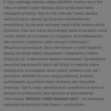
Z racji szybkiego rozwoju sklepu MODIVO, możesz się w tym
roku, w ramach Cyber Monday 2023, spodziewać wielu
ciekawych promocji. Aby nic nie umknęło Twojej uwadze,
warto już teraz zapisać się do grona subskrybentów
newslettera. Do skrzynki mailowej będą trafiać jedynie oferty
zniżkowe. Poza tym warto obserwować sklep w kanałach social
media, takich jak Facebook czy Instagram. W publikowanych
tam postach, znajdziesz wiele cennych informacji o
aktualnych promocjach. Fora internetowe to także kopalnia
wiedzy na temat okazji zakupowych. Użytkownicy chętnie
dzielą się np. znalezionymi kodami rabatowymi. Sprawdzanie
serwisów kuponowych, takich jak Picodi, to również dobre
rozwiązanie, pozwalające zaoszczędzić zarówno czas, jak i
pieniądze. MODIVO ma tam swoją podstronę, w której
publikowane są zarówno kody rabatowe, jak i wszystkie
promocje. Oprócz tego, sprawdzonym sposobem na bycie na
bieżąco ze promocjami, jest wpisanie w wyszukiwarkę
internetową
"MODIVO CYBER MONDAY 2023"
- na wskazane
zapytanie otrzymujesz listę miejsc z promocjami.