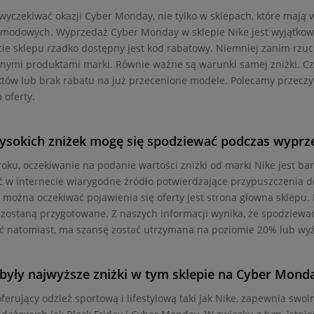
wyczekiwać okazji Cyber Monday, nie tylko w sklepach, które mają 
modowych. Wyprzedaż Cyber Monday w sklepie Nike jest wyjątkowo 
cie sklepu rzadko dostępny jest kod rabatowy. Niemniej zanim rzuc
nymi produktami marki. Równie ważne są warunki samej zniżki. Cz
tów lub brak rabatu na już przecenione modele. Polecamy przeczyt
 oferty.
wysokich zniżek mogę się spodziewać podczas wypr
 roku, oczekiwanie na podanie wartości zniżki od marki Nike jest b
ć w internecie wiarygodne źródło potwierdzające przypuszczenia d
 można oczekiwać pojawienia się oferty jest strona głowna sklepu. 
 zostaną przygotowane. Z naszych informacji wynika, że spodziewa
ć natomiast, ma szansę zostać utrzymana na poziomie 20% lub wy
 były najwyższe zniżki w tym sklepie na Cyber Mond
oferujący odzież sportową i lifestylową taki jak Nike, zapewnia swo