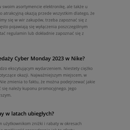
w swoim asortymencie elektronikę, ale także u
atrakcyjną okazją przede wszystkim dlatego, że
imy się w wir zakupów, trzeba zapoznać się z
ęsto pojawiają się wyłączenia poszczególnym
ać regulamin lub dokładnie zapoznać się z
zedaży Cyber Monday 2023 w Nike?
ardzo ekscytującym wydarzeniem. Niestety ciężko
otyczące okazji. Najważniejszym miejscem, w
Nie zmienia to faktu, że można podejrzewać jakie
ć się należy kuponu promocyjnego. Jego
ższym.
ay w latach ubiegłych?
im użytkownikom zniżki i rabaty w okresach