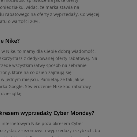
je możliwość sprawdzenia jak te oferty
oniedziałku, widać, że marka stawia na
u rabatowego na oferty z wyprzedaży. Co więcej,
atu o wartości 20%.
ie Nike?
y w Nike, to mamy dla Ciebie dobrą wiadomość.
skorzystasz z dedykowanej oferty rabatowej. Na
 przede wszystkim łatwy sposób na zebranie
ony, które na co dzień zajmują się
w jednym miejscu. Pamiętaj, że tak jak w
rka Google. Stwierdzenie Nike kod rabatowy
dziesiątkę.
 okresem wyprzedaży Cyber Monday?
e internetowym Nike poza okresem Cyber
orzystać z sezonowych wyprzedaży i szybkich, bo