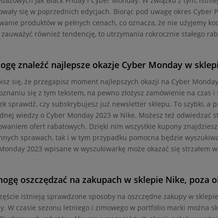
dażowych jak Black Friday i Cyber Monday. W związku z tym, istnie
towały się w poprzednich edycjach. Biorąc pod uwagę okres Cyber P
wanie produktów w pełnych cenach, co oznacza, że nie użyjemy kod
zauważyć również tendencję, to utrzymania rokrocznie stałego rab
ogę znaleźć najlepsze okazje Cyber Monday w sklep
boisz się, że przegapisz moment najlepszych okazji na Cyber Monda
oznaniu się z tym tekstem, na pewno złożysz zamówienie na czas i 
ek sprawdź, czy subskrybujesz już newsletter sklepu. To szybki, a
dnej wiedzy o Cyber Monday 2023 w Nike. Możesz też odwiedzać str
owaniem ofert rabatowych. Dzięki nim wszystkie kupony znajdziesz 
nnych sprawach, tak i w tym przypadku pomocna będzie wyszukiwa
Monday 2023 wpisane w wyszukiwarkę może okazać się strzałem w 
mogę oszczędzać na zakupach w sklepie Nike, poza
zęście istnieją sprawdzone sposoby na oszczędne zakupy w sklepi
. W czasie sezonu letniego i zimowego w portfolio marki można sk