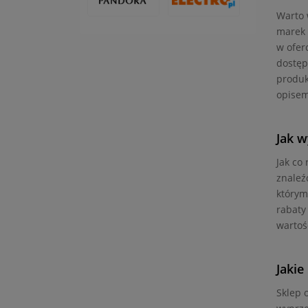
Warto 
marek 
w ofer
dostęp
produk
opisem
Jak 
Jak co
znaleź
którym
rabaty
wartoś
Jakie
Sklep 