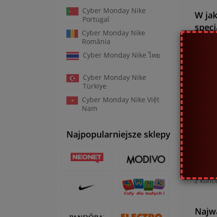
Cyber Monday Nike
W ja
Portugal
specj
Cyber Monday Nike
România
Okres 
Cyber Monday Nike ไทย
znajdz
dzień 
Cyber Monday Nike
asorty
Türkiye
skorzy
Cyber Monday Nike Việt
Nam
Kiedy
Najpopularniejsze sklepy
Jak ju
sklepa
przygo
nocy z
z końc
Najw