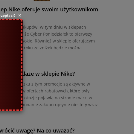
lep Nike oferuje swoim użytkownikom
×
rzepłacić
ym świętem zakupów. W tym dniu w sklepach
to wiedzieć, że Cyber Poniedziałek to pierwszy
ą równie wysokie. Również w sklepie oferującym
yjne. W tym roku ze zniżek będzie można
e wyprzedaże w sklepie Nike?
towe, w związku z tym promocje są aktywne w
widać też w ofertach rabatowych, które były
ieństwo, że okazje pojawią na stronie marki w
że czas na dokonanie zakupu upłynie niestety wraz
wrócić uwagę? Na co uważać?