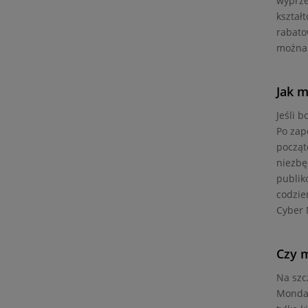
wyprze
kształ
rabato
można 
Jak m
Jeśli 
Po zap
począt
niezbę
publik
codzie
Cyber 
Czy 
Na szc
Monday