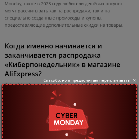
Monday, также в 2023 году любители дешёвых покупок
могут рассчитывать как на распродажи, так и на
специально созданные промокоды и купоны,
предоставляющие дополнительные скидки на товары.
Когда именно начинается и
заканчивается распродажа
«Киберпонедельник» в магазине
AliExpress?
×
Спасибо, но я предпочитаю переплачивать
Cyber Monday в интернет-магазине AliExpress часто
является продолжением акции в рамках «Чёрной
Пятницы». Специальные предложения, скидки и
промокоды можно найти на их сайте уже дня три до начала
официального праздника, а финальная распродажа
обычно продолжается несколько дополнительных дней.
Продолжительность проведения акции обычно влияет на
заинтересованность, поэтому надо торопиться! Не все