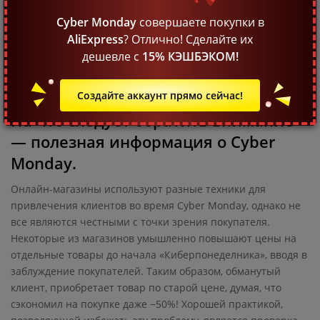
покупатели успеют воспользоваться акцией, потому что
Cyber Monday
совершаете покупки в
количество уценённых товаров в отдельных акционных
AliExpress
? Отлично! Сделайте их
разделах ограничено. Особое внимание надо обратить на
дешевле с
15% КЭШБЭКОМ!
предоставленные в рамках акции купоны и промокоды, у
которых часто ограниченное количество применений.
Создайте аккаунт прямо сейчас!
На что следует обратить внимание
— полезная информация о Cyber
Monday.
Онлайн-магазины используют разные техники для
привлечения клиентов во время Cyber Monday, однако не
все являются честными с точки зрения покупателя.
Некоторые из магазинов умышленно повышают цены на
отдельные товары до начала «Киберпонеделника», вводя в
заблуждение покупателей. Таким образом, обманутый
клиент, приобретает товар по старой цене, думая, что
сэкономил на покупке даже −50%! Хорошей практикой,