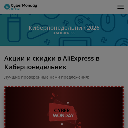
Tog
nav
Киберпонедельник 2026
В ALIEXPRESS
Акции и скидки в AliExpress в
Киберпонедельник
Лучшие проверенные нами предложения: