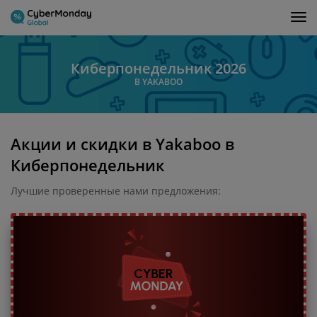
Tog
nav
Киберпонедельник 2026
В YAKABOO
Акции и скидки в Yakaboo в
Киберпонедельник
Лучшие проверенные нами предложения: