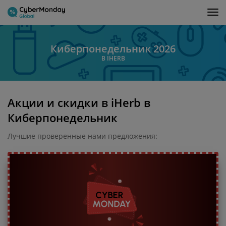
Tog
nav
Киберпонедельник 2026
В IHERB
Акции и скидки в iHerb в
Киберпонедельник
Лучшие проверенные нами предложения: